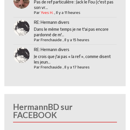
Pas de ref particulière : Jack le Fou (c'est pas
son vr...
Par
Yves H.
,
Il y a 11 heures
RE: Hermann divers
Dans le même temps je ne t'ai pas encore
pardonné de m'...
Par
Frenchauide
,
Il y a 15 heures
RE: Hermann divers
Je crois que j'ai pas « la ref », comme disent
les jeun...
Par
Frenchauide
,
Il y a 17 heures
HermannBD sur
FACEBOOK