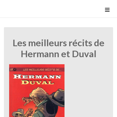
Skip
to
HermannBD
Site officiel
content
Les meilleurs récits de
Hermann et Duval