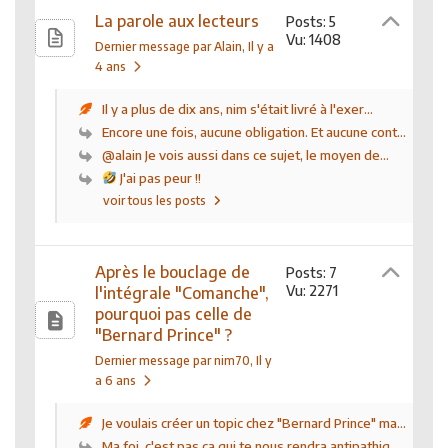
La parole aux lecteurs
Posts: 5
Vu: 1408
Dernier message par Alain
, Il y a
4 ans
Il y a plus de dix ans, nim s'était livré à l'exer...
Encore une fois, aucune obligation. Et aucune cont...
@alain Je vois aussi dans ce sujet, le moyen de...
J'ai pas peur !!
voir tous les posts
Après le bouclage de
Posts: 7
Vu: 2271
l'intégrale "Comanche",
pourquoi pas celle de
"Bernard Prince" ?
Dernier message par nim70
, Il y
a 6 ans
Je voulais créer un topic chez "Bernard Prince" ma...
Ma foi, c'est pas ça qui te nous rendra antipathiq...