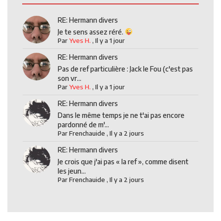
RE: Hermann divers
Je te sens assez réré.
Par
Yves H.
,
Il y a 1 jour
RE: Hermann divers
Pas de ref particulière : Jack le Fou (c'est pas
son vr...
Par
Yves H.
,
Il y a 1 jour
RE: Hermann divers
Dans le même temps je ne t'ai pas encore
pardonné de m'...
Par
Frenchauide
,
Il y a 2 jours
RE: Hermann divers
Je crois que j'ai pas « la ref », comme disent
les jeun...
Par
Frenchauide
,
Il y a 2 jours