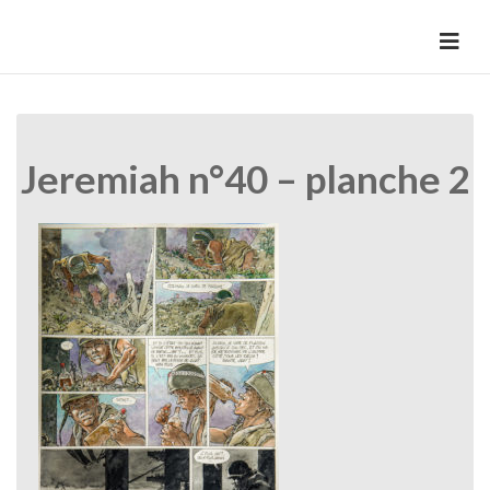
Skip
to
HermannBD
Site officiel
content
Jeremiah n°40 – planche 2