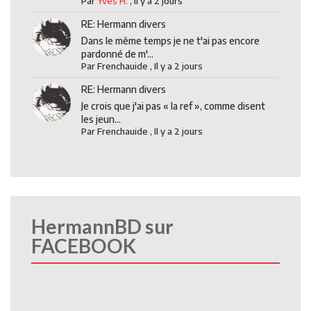
Par
Yves H.
,
Il y a 2 jours
RE: Hermann divers
Dans le même temps je ne t'ai pas encore
pardonné de m'...
Par
Frenchauide
,
Il y a 2 jours
RE: Hermann divers
Je crois que j'ai pas « la ref », comme disent
les jeun...
Par
Frenchauide
,
Il y a 2 jours
HermannBD sur
FACEBOOK