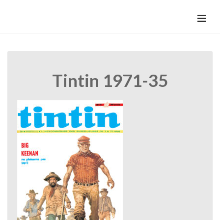
Skip
to
HermannBD
Site officiel
content
Tintin 1971-35