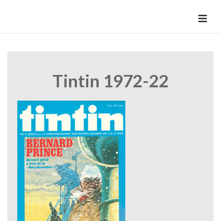
Skip
to
HermannBD
Site officiel
content
Tintin 1972-22