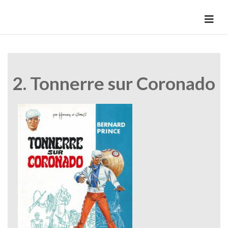
Skip
to
HermannBD
Site officiel
content
2. Tonnerre sur Coronado