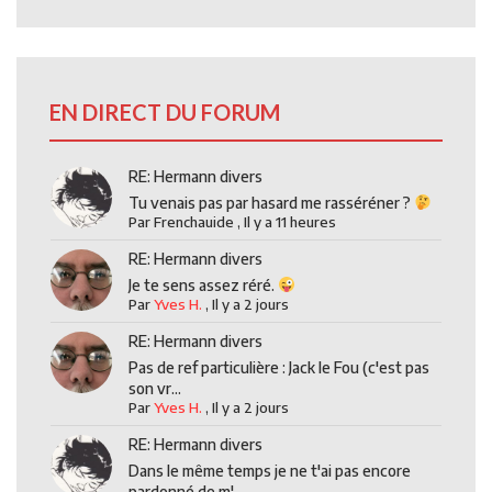
EN DIRECT DU FORUM
RE: Hermann divers
Tu venais pas par hasard me rasséréner ?
Par
Frenchauide
,
Il y a 11 heures
RE: Hermann divers
Je te sens assez réré.
Par
Yves H.
,
Il y a 2 jours
RE: Hermann divers
Pas de ref particulière : Jack le Fou (c'est pas
son vr...
Par
Yves H.
,
Il y a 2 jours
RE: Hermann divers
Dans le même temps je ne t'ai pas encore
pardonné de m'...