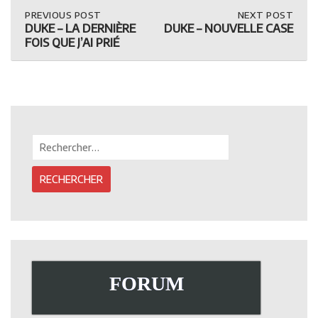
Post
PREVIOUS
PREVIOUS POST
NEXT
NEXT POST
POST:
POST:
DUKE – LA DERNIÈRE
DUKE – NOUVELLE CASE
DUKE
DUKE
navigation
FOIS QUE J’AI PRIÉ
–
–
LA
NOUVELLE
DERNIÈRE
CASE
FOIS
QUE
J’AI
PRIÉ
Rechercher :
FORUM