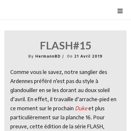
Skip
to
HermannBD
Site officiel
content
FLASH#15
By
HermannBD
On
21 Avril 2019
Comme vous le savez, notre sanglier des
Ardennes préféré n’est pas du style à
glandouiller en se les dorant au doux soleil
d’avril. En effet, il travaille d’arrache-pied en
ce moment sur le prochain
Duke
et plus
particulièrement sur la planche 16. Pour
preuve, cette édition de la série FLASH,