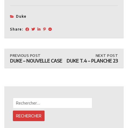
Duke
Share:
Post
PREVIOUS
PREVIOUS POST
NEXT
NEXT POST
POST:
POST:
DUKE – NOUVELLE CASE
DUKE T.4 – PLANCHE 23
DUKE
DUKE
navigation
–
T.4
NOUVELLE
–
CASE
PLANCHE
23
Rechercher :