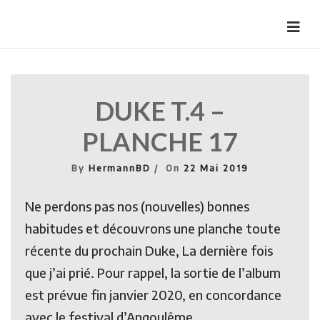
Skip
to
HermannBD
Site officiel
content
DUKE T.4 –
PLANCHE 17
By
HermannBD
On
22 Mai 2019
Ne perdons pas nos (nouvelles) bonnes
habitudes et découvrons une planche toute
récente du prochain Duke, La dernière fois
que j’ai prié. Pour rappel, la sortie de l’album
est prévue fin janvier 2020, en concordance
avec le festival d’Angoulême.