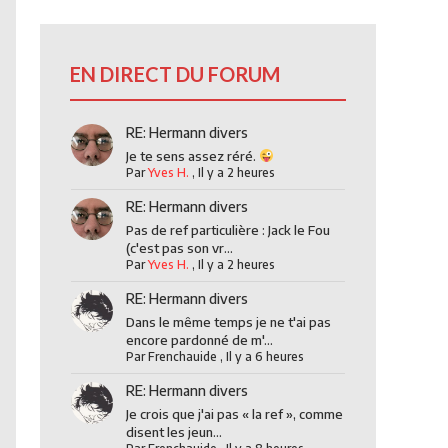
EN DIRECT DU FORUM
RE: Hermann divers
Je te sens assez réré.
Par
Yves H.
,
Il y a 2 heures
RE: Hermann divers
Pas de ref particulière : Jack le Fou
(c'est pas son vr...
Par
Yves H.
,
Il y a 2 heures
RE: Hermann divers
Dans le même temps je ne t'ai pas
encore pardonné de m'...
Par
Frenchauide
,
Il y a 6 heures
RE: Hermann divers
Je crois que j'ai pas « la ref », comme
disent les jeun...