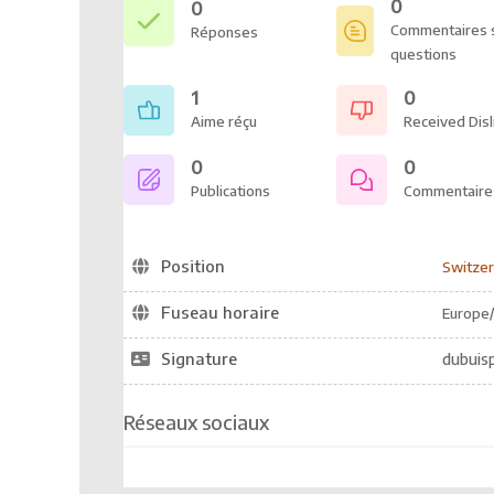
0
0
Commentaires s
Réponses
questions
1
0
Aime réçu
Received Disl
0
0
Publications
Commentaire
Position
Switzer
Fuseau horaire
Europe/
Signature
dubuis
Réseaux sociaux