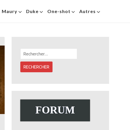
s Maury
Duke
One-shot
Autres
Rechercher :
FORUM