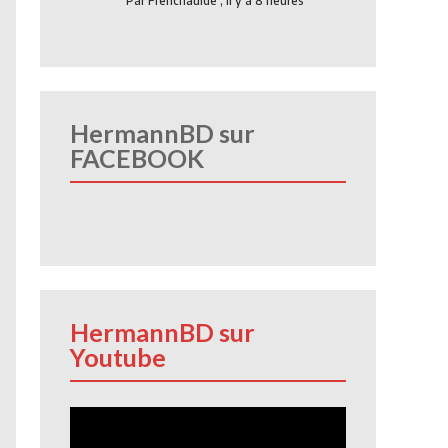
Par
Frenchauide
,
Il y a 8 heures
HermannBD sur
FACEBOOK
HermannBD sur
Youtube