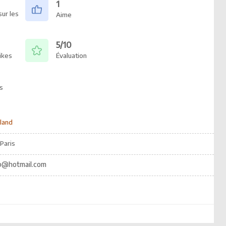
1
ur les
Aime
5/10
ikes
Évaluation
s
land
Paris
p@hotmail.com