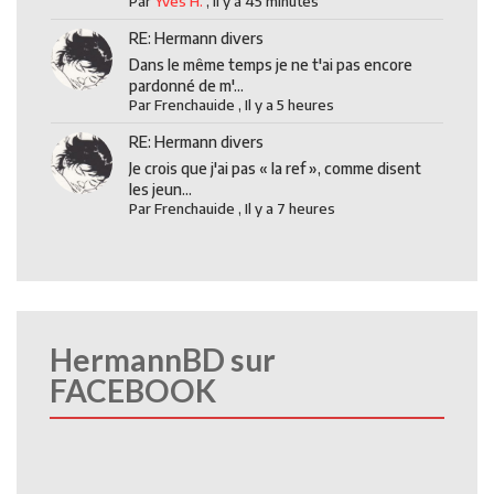
Par
Yves H.
,
Il y a 45 minutes
RE: Hermann divers
Dans le même temps je ne t'ai pas encore
pardonné de m'...
Par
Frenchauide
,
Il y a 5 heures
RE: Hermann divers
Je crois que j'ai pas « la ref », comme disent
les jeun...
Par
Frenchauide
,
Il y a 7 heures
HermannBD sur
FACEBOOK