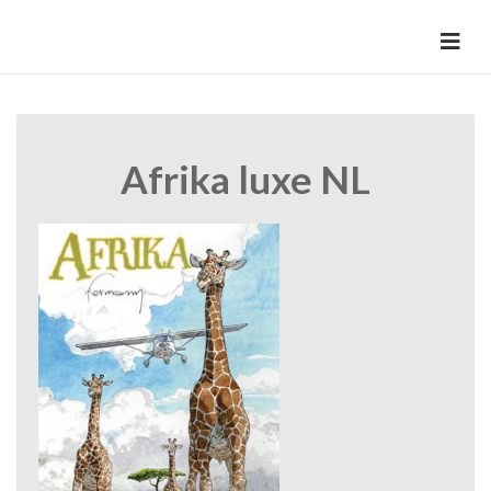
Skip
to
HermannBD
Site officiel
content
Afrika luxe NL