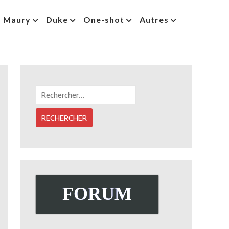
s Maury
Duke
One-shot
Autres
Rechercher :
FORUM