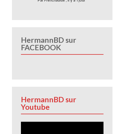
Par
Frenchauide
,
Il y a 1 jour
HermannBD sur
FACEBOOK
HermannBD sur
Youtube