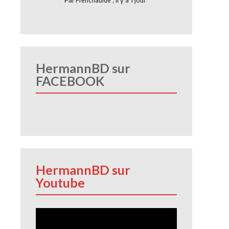
Par
Frenchauide
,
Il y a 1 jour
HermannBD sur
FACEBOOK
HermannBD sur
Youtube