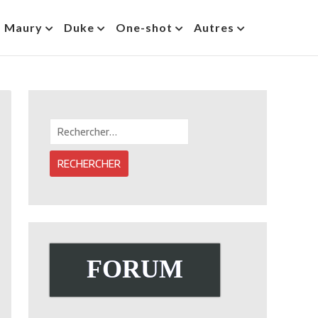
s Maury
Duke
One-shot
Autres
Rechercher :
FORUM