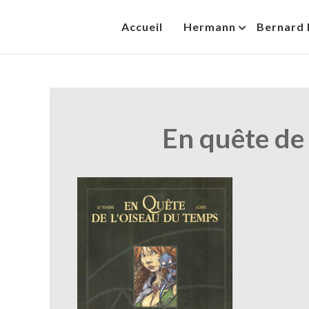
Skip
Accueil
Hermann
Bernard 
to
HermannBD
Site officiel
content
En quête de 