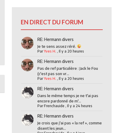
EN DIRECT DU FORUM
RE: Hermann divers
Je te sens assez réré.
Par
Yves H.
,
Il y a 20 heures
RE: Hermann divers
Pas de ref particulière : Jack le Fou
(c'est pas son vr...
Par
Yves H.
,
Il y a 20 heures
RE: Hermann divers
Dans le même temps je ne t'ai pas
encore pardonné de m'...
Par
Frenchauide
,
Il y a 24 heures
RE: Hermann divers
Je crois que j'ai pas « la ref », comme
disent les jeun...