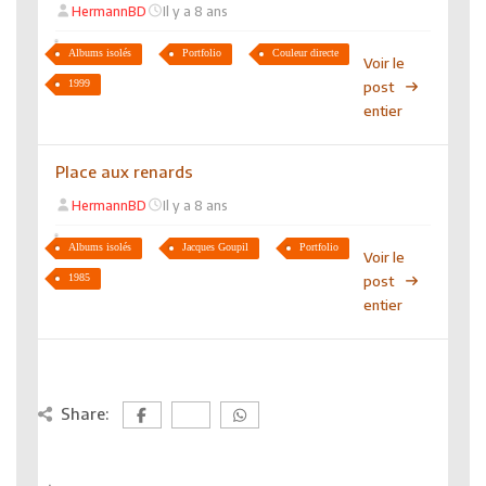
HermannBD
Il y a 8 ans
Albums isolés
Portfolio
Couleur directe
Voir le
1999
post
entier
Place aux renards
HermannBD
Il y a 8 ans
Albums isolés
Jacques Goupil
Portfolio
Voir le
1985
post
entier
Share: