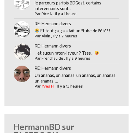
Je parcours parfois BDGest, certains
intervenants sont...
Par
Rice N
,
Il y a 1 heure
RE: Hermann divers
Et tout ça, ça a fait un "tube de l'été" ! ...
Par
Alain
,
Il y a 7 heures
RE: Hermann divers
...et aucun raton-laveur ? Tsss...
Par
Frenchauide
,
Il y a 9 heures
RE: Hermann divers
Un ananas, un ananas, un ananas, un ananas,
un ananas, ...
Par
Yves H.
,
Il y a 13 heures
HermannBD sur