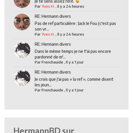
Je te sens assez réré.
Par
Yves H.
,
Il y a 24 heures
RE: Hermann divers
Pas de ref particulière : Jack le Fou (c'est pas
son vr...
Par
Yves H.
,
Il y a 24 heures
RE: Hermann divers
Dans le même temps je ne t'ai pas encore
pardonné de m'...
Par
Frenchauide
,
Il y a 1 jour
RE: Hermann divers
Je crois que j'ai pas « la ref », comme disent
les jeun...
Par
Frenchauide
,
Il y a 1 jour
HermannBD sur