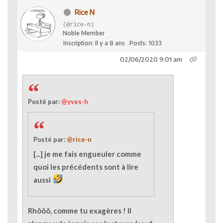
Rice N
(@rice-n)
Noble Member
Inscription: Il y a 8 ans
Posts: 1033
02/06/2020 9:01 am
Posté par:
@yves-h
Posté par:
@rice-n
[...] je me fais engueuler comme
quoi les précédents sont à lire
aussi
Rhôôô, comme tu exagères ! Il