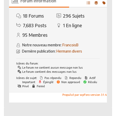
Forum Information
18
Forums
296
Sujets
7,683
Posts
1
En ligne
95
Membres
Notre nouveau membre:
FrancoisB
Dernière publication:
Hermann divers
Icônes du forum:
Le forum ne contient aucun message non lus
Le forum contient des messages non lus
Icônes de sujet:
Pas répondu
Repondu
Actif
Important
Épinglé
Non approuvé
Résolu
Privé
Fermé
Propulsé par wpForo version 3.1.4