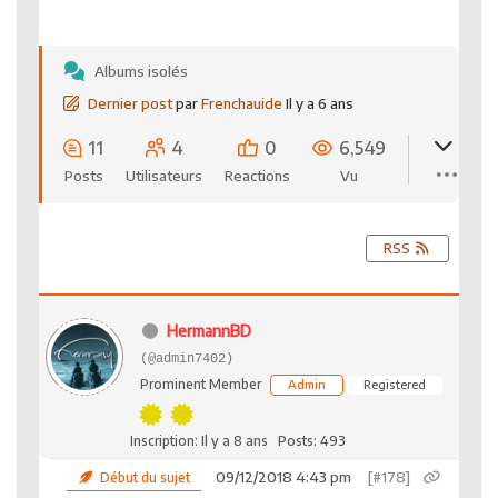
Albums isolés
Dernier post
par
Frenchauide
Il y a 6 ans
11
4
0
6,549
Posts
Utilisateurs
Reactions
Vu
RSS
HermannBD
(@admin7402)
Prominent Member
Admin
Registered
Inscription: Il y a 8 ans
Posts: 493
09/12/2018 4:43 pm
[#178]
Début du sujet