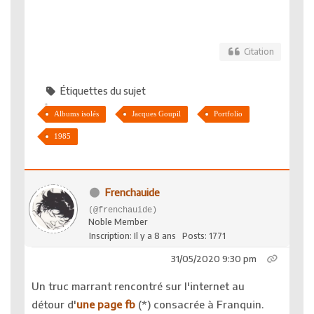
Citation
Étiquettes du sujet
Albums isolés
Jacques Goupil
Portfolio
1985
Frenchauide
(@frenchauide)
Noble Member
Inscription: Il y a 8 ans
Posts: 1771
31/05/2020 9:30 pm
Un truc marrant rencontré sur l'internet au
détour d'
une page fb
(*) consacrée à Franquin.