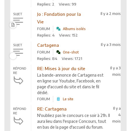
Replies: 2
Views: 99
Il y a 2 mois
Jo : Fondation pour la
SUJET
Vie
FORUM
Albums isolés
Replies: 4
Views: 152
Il y a 3 mois
Cartagena
SUJET
FORUM
One-shot
Replies: 84
Views: 1721
Il y a 3
RE: Mises à jour du site
RÉPOND
RE
mois
La bande-annonce de Cartagena est
en ligne sur Youtube, Facebook, en
page d'accueil du site et dans le fil
dédié.
FORUM
Le site
Il y a
RE: Cartagena
RÉPOND
RE
4
N'oubliez pas le concours ce soir à 21h. Il
aura lieu dans l'espace Concours, tout
mois
en bas de la page d'accueil du forum.