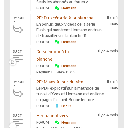
Seuls les abonnés au forum y ...
FORUM
Hermann
Il y a 4
RE: Du scénario à la planche
RÉPOND
RE
mois
En bonus, deux vidéos de la série
Flash qui montrent Hermann en train
de travailler sur la planche 11.
FORUM
Hermann
Il y a 4 mois
Du scénario à la
SUJET
planche
FORUM
Hermann
Replies: 1
Views: 259
Il y a 4
RE: Mises à jour du site
RÉPOND
RE
mois
Le PDF explicatif sur la méthode de
travail d'Yves et Hermann est en ligne
en page d'accueil. Bonne lecture.
FORUM
Le site
Il y a 4 mois
Hermann divers
SUJET
FORUM
Hermann