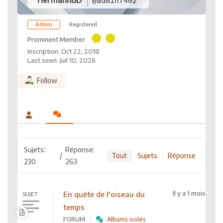
@admin7402
Admin
Registered
Prominent Member
Inscription: Oct 22, 2018
Last seen: Juil 10, 2026
Follow
Sujets:
Réponse:
/
Tout
Sujets
Réponse
230
263
Il y a 1 mois
En quête de l'oiseau du
SUJET
temps
FORUM
Albums isolés