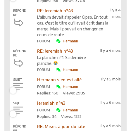
Replies: 166
Views: 3704
Il y a 4
RE: Jeremiah n°43
RÉPOND
RE
mois
L'album devait s'appeler Gipso. En tout
cas, c'est le titre qu'il avait écrit dans la
marge. Mais il pouvait en changer en
cours de route.
FORUM
Hermann
Il y a 4 mois
RE: Jeremiah n°43
RÉPOND
RE
La planche n°1. Sa dernière
planche.
FORUM
Hermann
Il y a 5 mois
Hermann s'en est allé
SUJET
FORUM
Hermann
Replies: 160
Views: 2985
Il y a 6 mois
Jeremiah n°43
SUJET
FORUM
Hermann
Replies: 34
Views: 1555
Il y a 9 mois
RE: Mises à jour du site
RÉPOND
RE