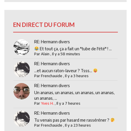
EN DIRECT DU FORUM
RE: Hermann divers
Et tout ça, ça a fait un "tube de l'été" ! ...
Par
Alain
,
Il y a 58 minutes
RE: Hermann divers
...et aucun raton-laveur ? Tsss...
Par
Frenchauide
,
Il y a 3 heures
RE: Hermann divers
Un ananas, un ananas, un ananas, un ananas,
un ananas, ...
Par
Yves H.
,
Il y a 7 heures
RE: Hermann divers
Tu venais pas par hasard me rasséréner ?
Par
Frenchauide
,
Il y a 23 heures