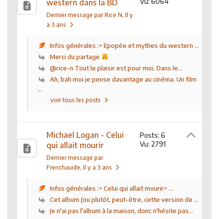
Vu: 6064
western dans la BD
Dernier message par Rice N
, Il y
a 3 ans
Infos générales :> Epopée et mythes du western ...
Merci du partage
@rice-n Tout le plaisir est pour moi. Dans le...
Ah, bah moi je pense davantage au cinéma. Un film
...
voir tous les posts
Michael Logan - Celui
Posts: 6
Vu: 2791
qui allait mourir
Dernier message par
Frenchauide
, Il y a 3 ans
Infos générales :> Celui qui allait mourir> ...
Cet album (ou plutôt, peut-être, cette version de ...
Je n'ai pas l'album à la maison, donc n'hésite pas...