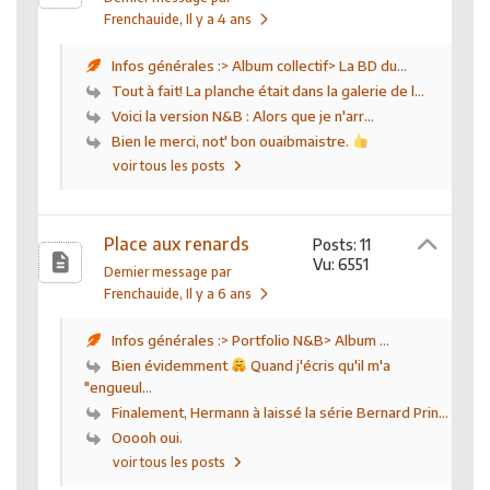
Frenchauide
, Il y a 4 ans
Infos générales :> Album collectif> La BD du...
Tout à fait! La planche était dans la galerie de l...
Voici la version N&B : Alors que je n'arr...
Bien le merci, not' bon ouaibmaistre.
voir tous les posts
Place aux renards
Posts: 11
Vu: 6551
Dernier message par
Frenchauide
, Il y a 6 ans
Infos générales :> Portfolio N&B> Album ...
Bien évidemment
Quand j'écris qu'il m'a
"engueul...
Finalement, Hermann à laissé la série Bernard Prin...
Ooooh oui.
voir tous les posts