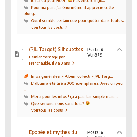
Je l'ai eu pour Noël !
Pas encore ingu...
Pour ma part, j'ai énormément apprécié cette
plong...
Oui, il semble certain que pour goûter dans toutes...
voir tous les posts
(PJL Target) Silhouettes
Posts: 8
Vu: 879
Dernier message par
Frenchauide
, Il y a 3 ans
Infos générales :> Album collectif> JPL Targ...
L'album a été tiré à 300 exemplaires. Avec un peu
...
Merci pour les infos ! ça a pas l'air simple mais ...
Que serions-nous sans toi...?
voir tous les posts
Epopée et mythes du
Posts: 6