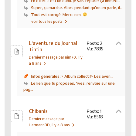
En effet, c'est un oubli. Je vais réparer ça imméd...
Super, ça marche. Alors pendant qu'on en parle, il...
Tout est corrigé. Merci, nim.
voir tous les posts
L'aventure du Journal
Posts: 2
Vu: 7835
Tintin
Dernier message par nim70
, Il y
a 8 ans
Infos générales :> Album collectif> Les aven...
Le lien que tu proposes, Yves, renvoie sur une
pag...
Chibanis
Posts: 1
Vu: 8518
Dernier message par
HermannBD
, Il y a 8 ans