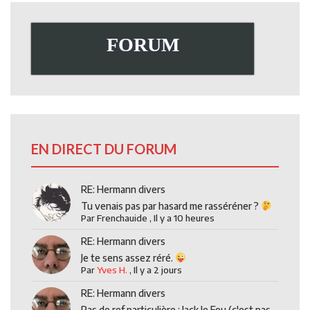
FORUM
EN DIRECT DU FORUM
RE: Hermann divers
Tu venais pas par hasard me rasséréner ?
Par
Frenchauide
,
Il y a 10 heures
RE: Hermann divers
Je te sens assez réré.
Par
Yves H.
,
Il y a 2 jours
RE: Hermann divers
Pas de ref particulière : Jack le Fou (c'est pas