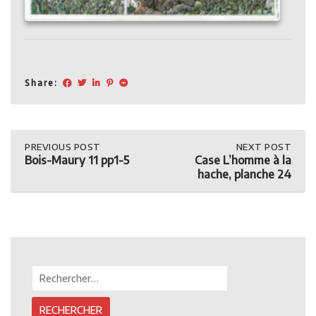
Share:
Post
PREVIOUS
PREVIOUS POST
NEXT
NEXT POST
POST:
POST:
Bois-Maury 11 pp1-5
Case L’homme à la
BOIS-
CASE
navigation
hache, planche 24
MAURY
L’HOMME
11
À
PP1-
LA
5
HACHE,
PLANCHE
24
Rechercher :