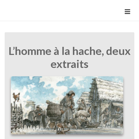
Skip
to
HermannBD
Site officiel
content
L’homme à la hache, deux
extraits