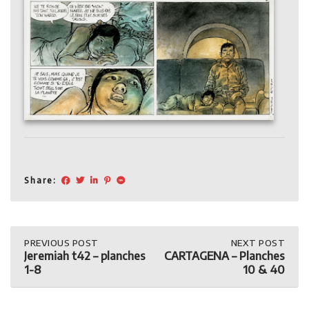
Share:
Post
PREVIOUS
PREVIOUS POST
NEXT
NEXT POST
POST:
POST:
Jeremiah t42 – planches
CARTAGENA – Planches
JEREMIAH
CARTAGENA
navigation
1-8
10 & 40
T42
–
–
PLANCHES
PLANCHES
10