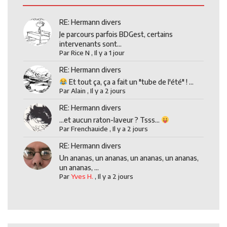
RE: Hermann divers
Je parcours parfois BDGest, certains
intervenants sont...
Par
Rice N
,
Il y a 1 jour
RE: Hermann divers
Et tout ça, ça a fait un "tube de l'été" ! ...
Par
Alain
,
Il y a 2 jours
RE: Hermann divers
...et aucun raton-laveur ? Tsss...
Par
Frenchauide
,
Il y a 2 jours
RE: Hermann divers
Un ananas, un ananas, un ananas, un ananas,
un ananas, ...
Par
Yves H.
,
Il y a 2 jours