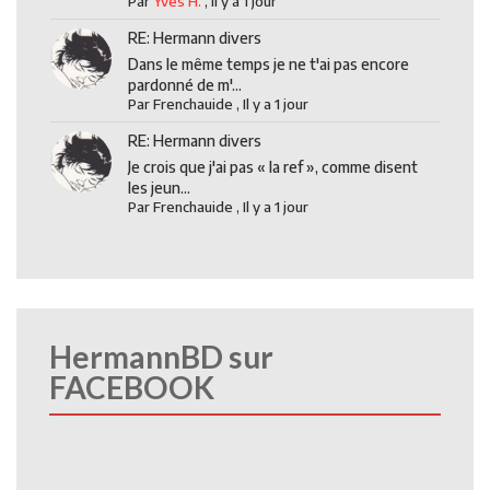
Par
Yves H.
,
Il y a 1 jour
RE: Hermann divers
Dans le même temps je ne t'ai pas encore
pardonné de m'...
Par
Frenchauide
,
Il y a 1 jour
RE: Hermann divers
Je crois que j'ai pas « la ref », comme disent
les jeun...
Par
Frenchauide
,
Il y a 1 jour
HermannBD sur
FACEBOOK