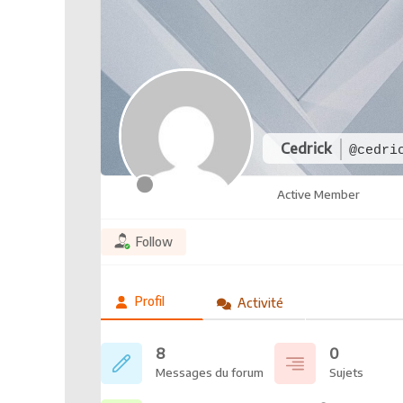
Cedrick
@cedri
Active Member
Follow
Profil
Activité
8
0
Messages du forum
Sujets