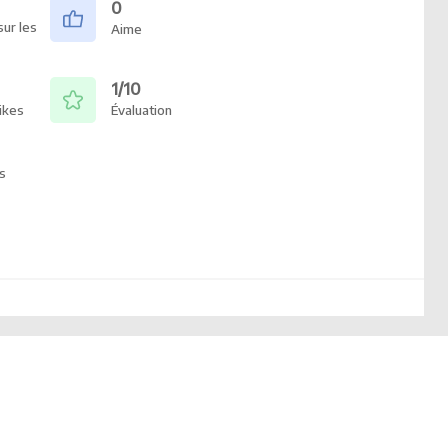
0
ur les
Aime
1/10
ikes
Évaluation
s