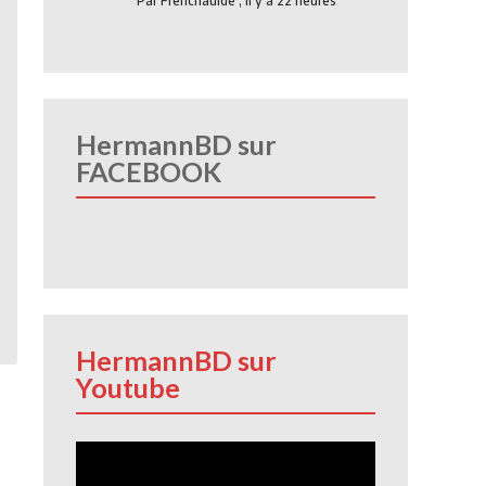
Par
Frenchauide
,
Il y a 22 heures
HermannBD sur
FACEBOOK
HermannBD sur
Youtube