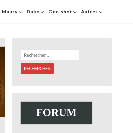
s Maury
Duke
One-shot
Autres
Rechercher :
FORUM