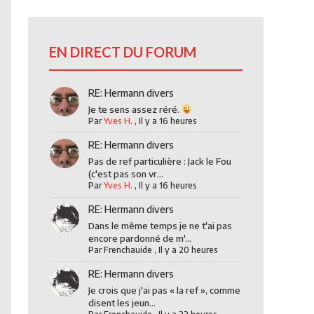
EN DIRECT DU FORUM
RE: Hermann divers
Je te sens assez réré.
Par
Yves H.
,
Il y a 16 heures
RE: Hermann divers
Pas de ref particulière : Jack le Fou
(c'est pas son vr...
Par
Yves H.
,
Il y a 16 heures
RE: Hermann divers
Dans le même temps je ne t'ai pas
encore pardonné de m'...
Par
Frenchauide
,
Il y a 20 heures
RE: Hermann divers
Je crois que j'ai pas « la ref », comme
disent les jeun...