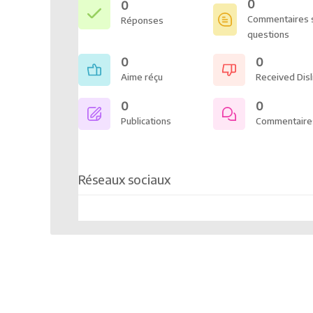
0
0
Commentaires s
Réponses
questions
0
0
Aime réçu
Received Disl
0
0
Publications
Commentaire
Réseaux sociaux