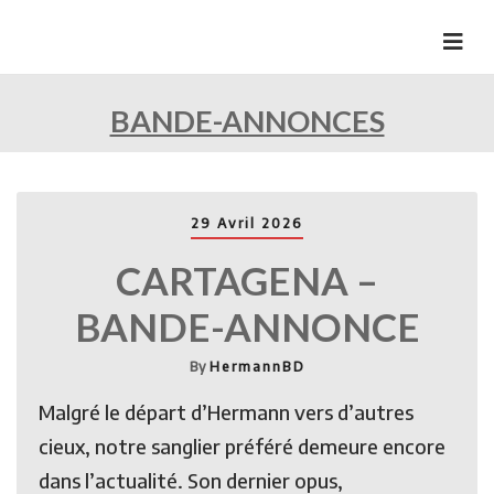
Skip
to
HermannBD
Site officiel
content
BANDE-ANNONCES
29 Avril 2026
CARTAGENA –
BANDE-ANNONCE
By
HermannBD
Malgré le départ d’Hermann vers d’autres
cieux, notre sanglier préféré demeure encore
dans l’actualité. Son dernier opus,