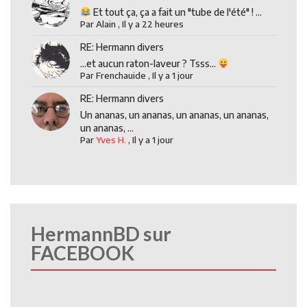
Et tout ça, ça a fait un "tube de l'été" ! ...
Par
Alain
,
Il y a 22 heures
RE: Hermann divers
...et aucun raton-laveur ? Tsss...
Par
Frenchauide
,
Il y a 1 jour
RE: Hermann divers
Un ananas, un ananas, un ananas, un ananas,
un ananas, ...
Par
Yves H.
,
Il y a 1 jour
HermannBD sur
FACEBOOK