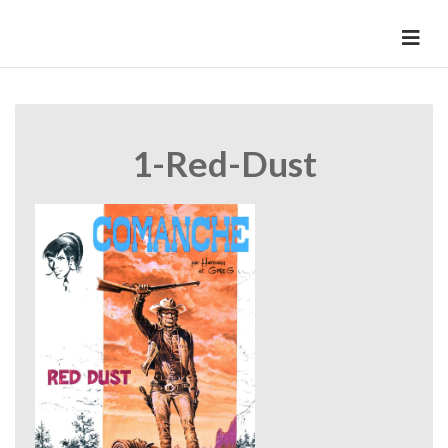
Skip
to
HermannBD
Site officiel
content
1-Red-Dust