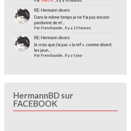
Par
Yves H.
,
Il y a 19 heures
RE: Hermann divers
Dans le même temps je ne t'ai pas encore
pardonné de m'...
Par
Frenchauide
,
Il y a 23 heures
RE: Hermann divers
Je crois que j'ai pas « la ref », comme disent
les jeun...
Par
Frenchauide
,
Il y a 1 jour
HermannBD sur
FACEBOOK