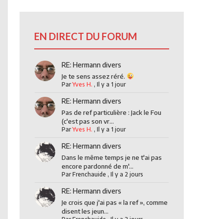
EN DIRECT DU FORUM
RE: Hermann divers
Je te sens assez réré.
Par
Yves H.
,
Il y a 1 jour
RE: Hermann divers
Pas de ref particulière : Jack le Fou
(c'est pas son vr...
Par
Yves H.
,
Il y a 1 jour
RE: Hermann divers
Dans le même temps je ne t'ai pas
encore pardonné de m'...
Par
Frenchauide
,
Il y a 2 jours
RE: Hermann divers
Je crois que j'ai pas « la ref », comme
disent les jeun...