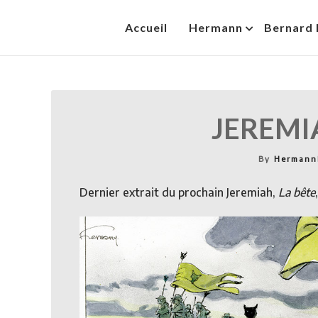
Skip
Accueil
Hermann
Bernard 
to
HermannBD
Site officiel
content
JEREMI
By
Herman
Dernier extrait du prochain Jeremiah,
La bête