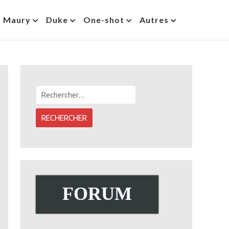
s Maury
Duke
One-shot
Autres
Rechercher :
FORUM