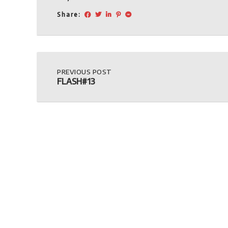
Share:
Post
PREVIOUS
PREVIOUS POST
POST:
FLASH#13
FLASH#13
navigation