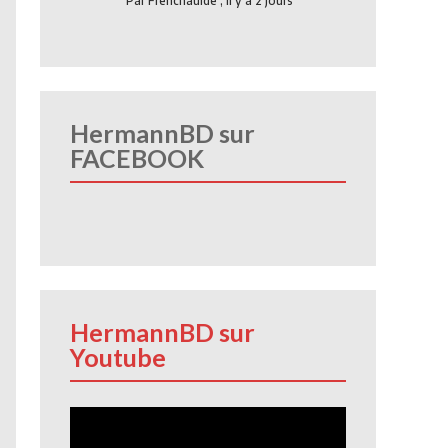
Par
Frenchauide
,
Il y a 2 jours
HermannBD sur
FACEBOOK
HermannBD sur
Youtube