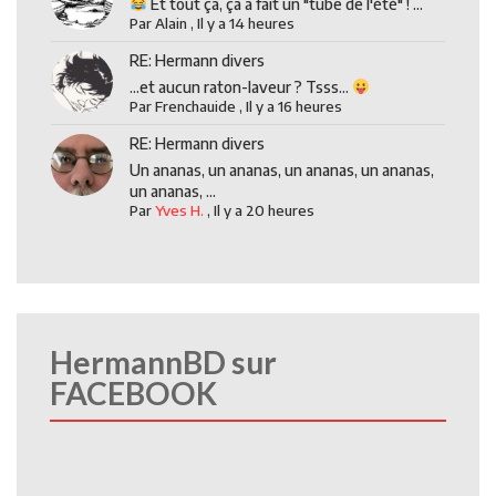
Et tout ça, ça a fait un "tube de l'été" ! ...
Par
Alain
,
Il y a 14 heures
RE: Hermann divers
...et aucun raton-laveur ? Tsss...
Par
Frenchauide
,
Il y a 16 heures
RE: Hermann divers
Un ananas, un ananas, un ananas, un ananas,
un ananas, ...
Par
Yves H.
,
Il y a 20 heures
HermannBD sur
FACEBOOK