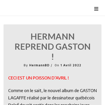
Skip
to
HermannBD
Site officiel
content
HERMANN
REPREND GASTON
!
By
HermannBD
On
1 Avril 2022
CECI EST UN POISSON D’AVRIL !
Comme on le sait, le nouvel album de GASTON
LAGAFFE réalisé par le dessinateur québécois
Delaf devait sortir dans les prochains jours