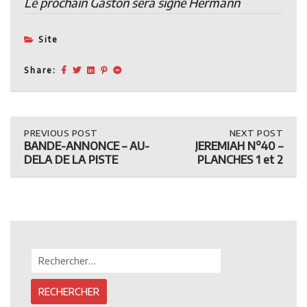
Le prochain Gaston sera signé Hermann
Site
Share:
Post
PREVIOUS
PREVIOUS POST
NEXT
NEXT POST
POST:
POST:
BANDE-ANNONCE – AU-
JEREMIAH N°40 –
BANDE-
JEREMIAH
navigation
DELA DE LA PISTE
PLANCHES 1 et 2
ANNONCE
N°40
–
–
AU-
PLANCHES
DELA
1
DE
ET
LA
2
PISTE
Rechercher :