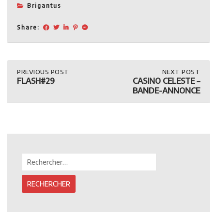
Brigantus
Share:
Post
PREVIOUS
PREVIOUS POST
NEXT
NEXT POST
POST:
POST:
FLASH#29
CASINO CELESTE –
FLASH#29
CASINO
navigation
BANDE-ANNONCE
CELESTE
–
BANDE-
ANNONCE
Rechercher :