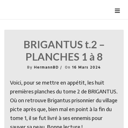
Skip
to
HermannBD
Site officiel
content
BRIGANTUS t.2 –
PLANCHES 1 à 8
By
HermannBD
On
16 Mars 2024
Voici, pour se mettre en appétit, les huit
premières planches du tome 2 de BRIGANTUS.
Où on retrouve Brigantus prisonnier du village
picte après que, bien mal en point à la fin du
tome 1, il se fut livré à ses ennemis pour
sauver sa peau. Bonne lecture !