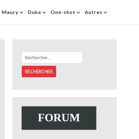
s Maury
Duke
One-shot
Autres
Rechercher :
FORUM