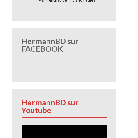
Par
Frenchauide
,
Il y a 10 heures
HermannBD sur
FACEBOOK
HermannBD sur
Youtube