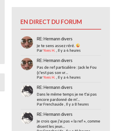
EN DIRECT DU FORUM
RE: Hermann divers
Je te sens assez réré.
Par
Yves H.
,
Il y a 4 heures
RE: Hermann divers
Pas de ref particulière : Jack le Fou
(c'est pas son vr...
Par
Yves H.
,
Il y a 4 heures
RE: Hermann divers
Dans le même temps je ne t'ai pas
encore pardonné de m'...
Par
Frenchauide
,
Il y a 8 heures
RE: Hermann divers
Je crois que j'ai pas « la ref », comme
disent les jeun...