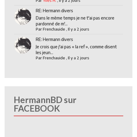
Par
Yves H.
,
Il y a 2 jours
RE: Hermann divers
Dans le même temps je ne t'ai pas encore
pardonné de m'...
Par
Frenchauide
,
Il y a 2 jours
RE: Hermann divers
Je crois que j'ai pas « la ref », comme disent
les jeun...
Par
Frenchauide
,
Il y a 2 jours
HermannBD sur
FACEBOOK