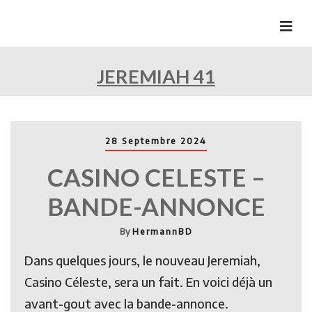
Skip
to
HermannBD
Site officiel
content
JEREMIAH 41
28 Septembre 2024
CASINO CELESTE –
BANDE-ANNONCE
By
HermannBD
Dans quelques jours, le nouveau Jeremiah,
Casino Céleste, sera un fait. En voici déjà un
avant-gout avec la bande-annonce.