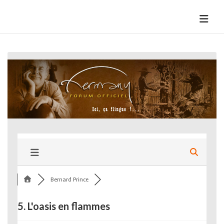
Skip
to
HermannBD
Site officiel
content
Bernard Prince
5. L'oasis en flammes