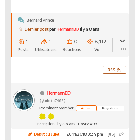
Bernard Prince
Dernier post
par
HermannBD
Il y a 8 ans
1
1
0
6,112
Posts
Utilisateurs
Reactions
Vu
RSS
HermannBD
(@admin7402)
Prominent Member
Admin
Registered
Inscription: Il y a 8 ans
Posts: 493
26/11/2018 3:24 pm
[#6]
Début du sujet