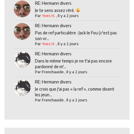
RE: Hermann divers
Je te sens assez réré.
Par
Yves H.
,
Il y a 2 jours
RE: Hermann divers
Pas de ref particulière : Jack le Fou (c'est pas
son vr...
Par
Yves H.
,
Il y a 2 jours
RE: Hermann divers
Dans le même temps je ne t'ai pas encore
pardonné de m'...
Par
Frenchauide
,
Il y a 2 jours
RE: Hermann divers
Je crois que j'ai pas « la ref », comme disent
les jeun...
Par
Frenchauide
,
Il y a 2 jours