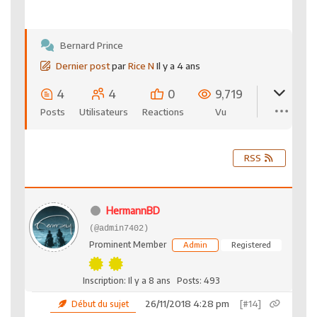
Bernard Prince
Dernier post
par
Rice N
Il y a 4 ans
4
4
0
9,719
Posts
Utilisateurs
Reactions
Vu
RSS
HermannBD
(@admin7402)
Prominent Member
Admin
Registered
Inscription: Il y a 8 ans
Posts: 493
26/11/2018 4:28 pm
[#14]
Début du sujet