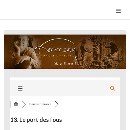
Skip
to
HermannBD
Site officiel
content
Bernard Prince
13. Le port des fous