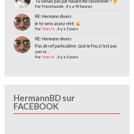
Tu venais pas par hasard me rasséréner ?
Par
Frenchauide
,
Il y a 19 heures
RE: Hermann divers
Je te sens assez réré.
Par
Yves H.
,
Il y a 3 jours
RE: Hermann divers
Pas de ref particulière : Jack le Fou (c'est pas
son vr...
Par
Yves H.
,
Il y a 3 jours
HermannBD sur
FACEBOOK