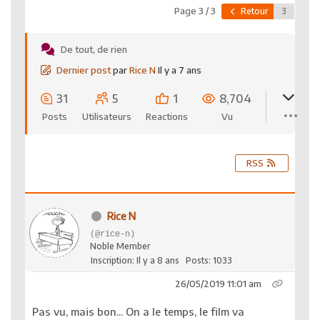
Page 3 / 3
Retour
De tout, de rien
Dernier post
par
Rice N
Il y a 7 ans
31
5
1
8,704
Posts
Utilisateurs
Reactions
Vu
RSS
Rice N
(@rice-n)
Noble Member
Inscription: Il y a 8 ans
Posts: 1033
26/05/2019 11:01 am
Pas vu, mais bon... On a le temps, le film va