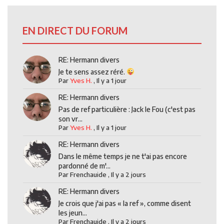
EN DIRECT DU FORUM
RE: Hermann divers
Je te sens assez réré.
Par
Yves H.
,
Il y a 1 jour
RE: Hermann divers
Pas de ref particulière : Jack le Fou (c'est pas
son vr...
Par
Yves H.
,
Il y a 1 jour
RE: Hermann divers
Dans le même temps je ne t'ai pas encore
pardonné de m'...
Par
Frenchauide
,
Il y a 2 jours
RE: Hermann divers
Je crois que j'ai pas « la ref », comme disent
les jeun...
Par
Frenchauide
,
Il y a 2 jours