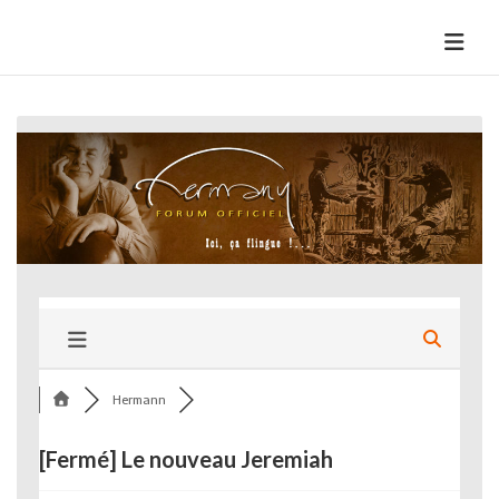
Skip
to
HermannBD
Site officiel
content
Hermann
[Fermé]
Le nouveau Jeremiah