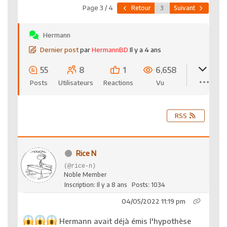
Page 3 / 4
Retour
Suivant
Hermann
Dernier post
par
HermannBD
Il y a 4 ans
55
8
1
6,658
Posts
Utilisateurs
Reactions
Vu
RSS
Rice N
(@rice-n)
Noble Member
Inscription: Il y a 8 ans
Posts: 1034
04/05/2022 11:19 pm
Hermann avait déjà émis l'hypothèse