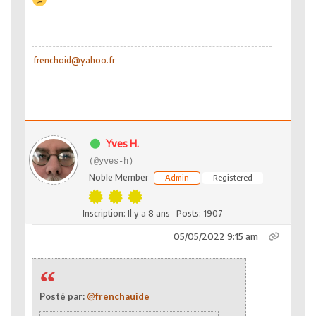
frenchoid@yahoo.fr
Yves H.
(@yves-h)
Noble Member
Admin
Registered
Inscription: Il y a 8 ans
Posts: 1907
05/05/2022 9:15 am
Posté par:
@frenchauide