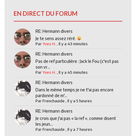
EN DIRECT DU FORUM
RE: Hermann divers
Je te sens assez réré.
Par
Yves H.
,
Il y a 43 minutes
RE: Hermann divers
Pas de ref particulière : Jack le Fou (c'est pas
son vr...
Par
Yves H.
,
Il y a 45 minutes
RE: Hermann divers
Dans le même temps je ne t'ai pas encore
pardonné de m'...
Par
Frenchauide
,
Il y a 5 heures
RE: Hermann divers
Je crois que j'ai pas « la ref », comme disent
les jeun...
Par
Frenchauide
,
Il y a 7 heures