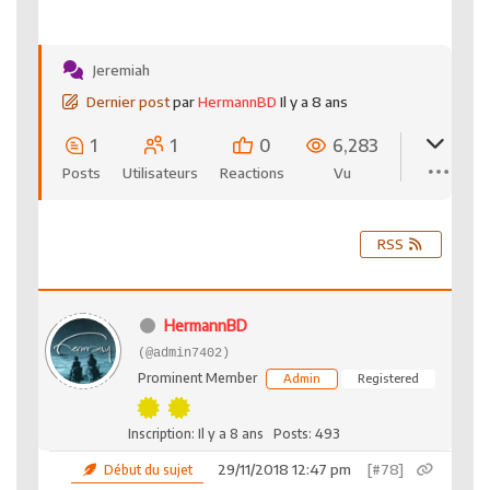
Jeremiah
Dernier post
par
HermannBD
Il y a 8 ans
1
1
0
6,283
Posts
Utilisateurs
Reactions
Vu
RSS
HermannBD
(@admin7402)
Prominent Member
Admin
Registered
Inscription: Il y a 8 ans
Posts: 493
29/11/2018 12:47 pm
[#78]
Début du sujet