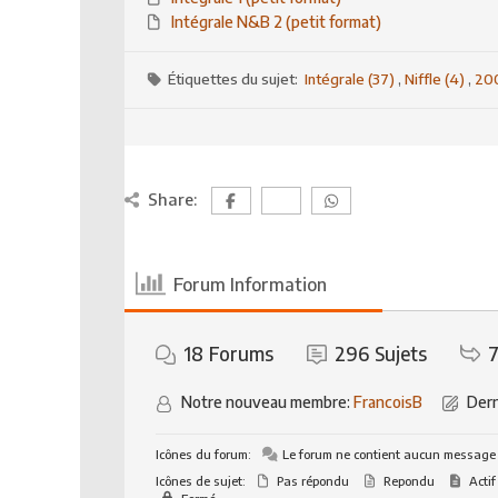
Intégrale N&B 2 (petit format)
Étiquettes du sujet:
Intégrale (37)
,
Niffle (4)
,
20
Share:
Forum Information
18
Forums
296
Sujets
7
Notre nouveau membre:
FrancoisB
Dern
Icônes du forum:
Le forum ne contient aucun message
Icônes de sujet:
Pas répondu
Repondu
Actif