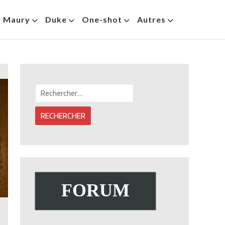
s Maury
Duke
One-shot
Autres
Rechercher :
FORUM