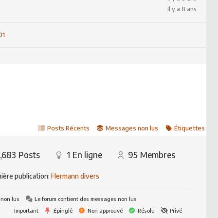
Il y a 8 ans
01
Posts Récents
Messages non lus
Étiquettes
,683
Posts
1
En ligne
95
Membres
ière publication:
Hermann divers
 non lus
Le forum contient des messages non lus
Important
Épinglé
Non approuvé
Résolu
Privé