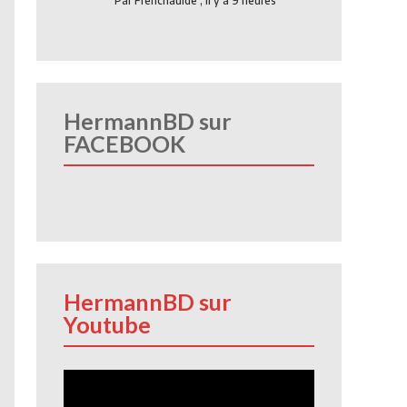
Par
Frenchauide
,
Il y a 9 heures
HermannBD sur
FACEBOOK
HermannBD sur
Youtube