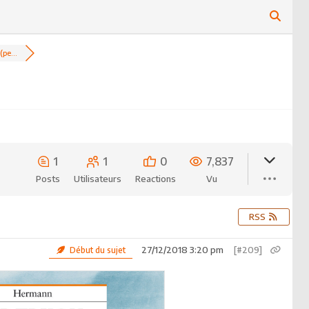
pe...
1
1
0
7,837
Posts
Utilisateurs
Reactions
Vu
RSS
27/12/2018 3:20 pm
[#209]
Début du sujet