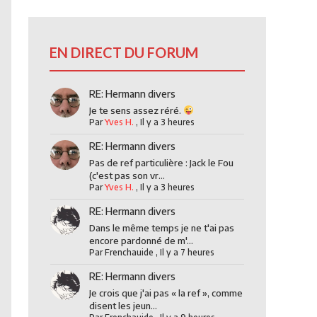
EN DIRECT DU FORUM
RE: Hermann divers
Je te sens assez réré.
Par
Yves H.
,
Il y a 3 heures
RE: Hermann divers
Pas de ref particulière : Jack le Fou
(c'est pas son vr...
Par
Yves H.
,
Il y a 3 heures
RE: Hermann divers
Dans le même temps je ne t'ai pas
encore pardonné de m'...
Par
Frenchauide
,
Il y a 7 heures
RE: Hermann divers
Je crois que j'ai pas « la ref », comme
disent les jeun...