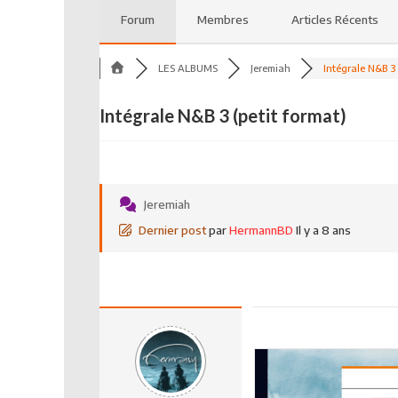
Forum
Membres
Articles Récents
LES ALBUMS
Jeremiah
Intégrale N&B 3 (
Intégrale N&B 3 (petit format)
Jeremiah
Dernier post
par
HermannBD
Il y a 8 ans