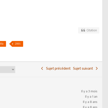
Citation
ffle
2001
Sujet précédent
Sujet suivant
Il y a 3 mois
Il y a 1 an
Il y a 8 ans
Il y a 8 ans