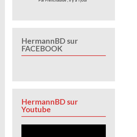
Par
Frenchauide
,
Il y a 1 jour
HermannBD sur
FACEBOOK
HermannBD sur
Youtube