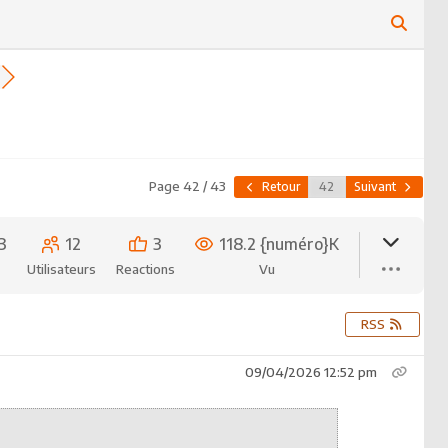
Page 42 / 43
Retour
Suivant
3
12
3
118.2 {numéro}K
Utilisateurs
Reactions
Vu
RSS
09/04/2026 12:52 pm