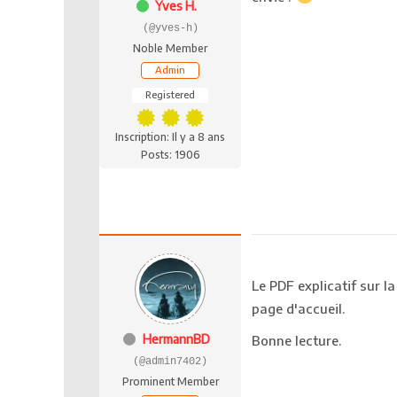
Yves H.
(@yves-h)
Noble Member
Admin
Registered
Inscription: Il y a 8 ans
Posts: 1906
Le PDF explicatif sur l
page d'accueil.
HermannBD
Bonne lecture.
(@admin7402)
Prominent Member