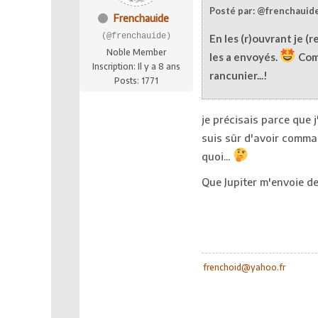
Posté par: @frenchauid
Frenchauide
(@frenchauide)
En les (r)ouvrant je 
Noble Member
les a envoyés.
Comm
Inscription: Il y a 8 ans
rancunier...!
Posts: 1771
je précisais parce que 
suis sûr d'avoir comma
quoi...
Que Jupiter m'envoie de
frenchoid@yahoo.fr