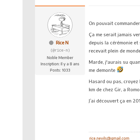
On pouvait commander 
Ça me serait jamais venu
depuis la cérémonie et s
Rice N
recevait plein de monde
(@rice-n)
Noble Member
Marde, j'aurais su quand
Inscription: Il y a 8 ans
me demonte
Posts: 1033
Hasard ou pas, croyez l
km de chez Gir, a Romo
J’ai découvert ça en 201
rice.nevils@gmail.com