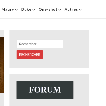
s Maury
Duke
One-shot
Autres
Rechercher :
FORUM