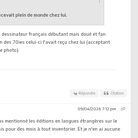
↑
 recevait plein de monde chez lui.
e dessinateur français débutant mais doué et fan
n des 70ies celui-ci l'avait reçu chez lui (acceptant
e photo).
Répondre
Citation
09/04/2026 7:12 pm
as mentionné les éditions en langues étrangères sur le
ais pour des mois à tout inventorier. Et je n'en ai aucune