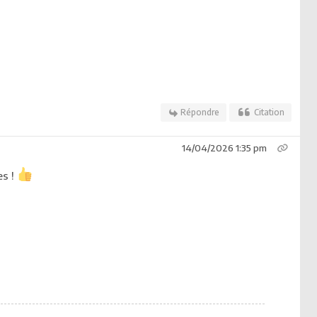
Répondre
Citation
14/04/2026 1:35 pm
es !