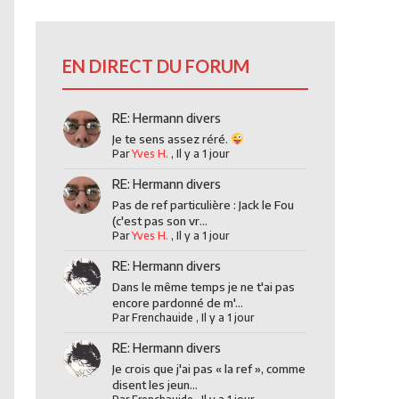
EN DIRECT DU FORUM
RE: Hermann divers
Je te sens assez réré.
Par
Yves H.
,
Il y a 1 jour
RE: Hermann divers
Pas de ref particulière : Jack le Fou
(c'est pas son vr...
Par
Yves H.
,
Il y a 1 jour
RE: Hermann divers
Dans le même temps je ne t'ai pas
encore pardonné de m'...
Par
Frenchauide
,
Il y a 1 jour
RE: Hermann divers
Je crois que j'ai pas « la ref », comme
disent les jeun...