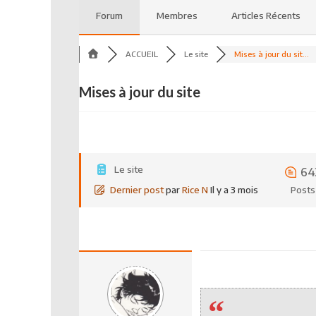
Forum
Membres
Articles Récents
ACCUEIL
Le site
Mises à jour du sit...
Mises à jour du site
Le site
64
Dernier post
par
Rice N
Il y a 3 mois
Posts