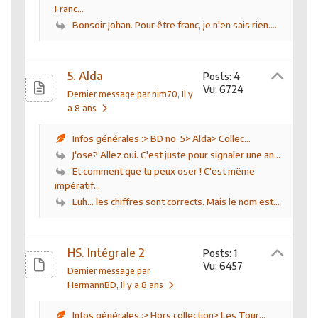
Franc...
Bonsoir Johan. Pour être franc, je n'en sais rien....
5. Alda
Posts: 4
Vu: 6724
Dernier message par nim70
, Il y
a 8 ans
Infos générales :> BD no. 5> Alda> Collec...
J'ose? Allez oui. C'est juste pour signaler une an...
Et comment que tu peux oser ! C'est même
impératif...
Euh... les chiffres sont corrects. Mais le nom est...
HS. Intégrale 2
Posts: 1
Vu: 6457
Dernier message par
HermannBD
, Il y a 8 ans
Infos générales :> Hors collection> Les Tour...