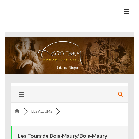
Skip
to
HermannBD
Site officiel
content
LES ALBUMS
Les Tours de Bois-Maury/Bois-Maury