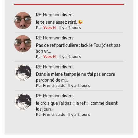
RE: Hermann divers
Je te sens assez réré.
Par
Yves H.
,
Il y a 2 jours
RE: Hermann divers
Pas de ref particulière : Jack le Fou (c'est pas
son vr...
Par
Yves H.
,
Il y a 2 jours
RE: Hermann divers
Dans le même temps je ne t'ai pas encore
pardonné de m'...
Par
Frenchauide
,
Il y a 2 jours
RE: Hermann divers
Je crois que j'ai pas « la ref », comme disent
les jeun...
Par
Frenchauide
,
Il y a 2 jours