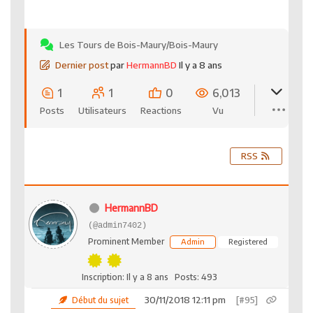
Les Tours de Bois-Maury/Bois-Maury
Dernier post
par
HermannBD
Il y a 8 ans
1
1
0
6,013
Posts
Utilisateurs
Reactions
Vu
RSS
HermannBD
(@admin7402)
Prominent Member
Admin
Registered
Inscription: Il y a 8 ans
Posts: 493
30/11/2018 12:11 pm
[#95]
Début du sujet