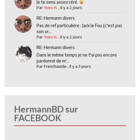
Je te sens assez réré.
Par
Yves H.
,
Il y a 2 jours
RE: Hermann divers
Pas de ref particulière : Jack le Fou (c'est pas
son vr...
Par
Yves H.
,
Il y a 2 jours
RE: Hermann divers
Dans le même temps je ne t'ai pas encore
pardonné de m'...
Par
Frenchauide
,
Il y a 3 jours
HermannBD sur
FACEBOOK