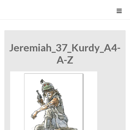
Skip
to
HermannBD
Site officiel
content
Jeremiah_37_Kurdy_A4-
A-Z