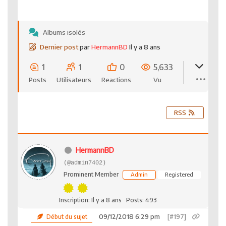
Albums isolés
Dernier post
par
HermannBD
Il y a 8 ans
1
1
0
5,633
Posts
Utilisateurs
Reactions
Vu
RSS
HermannBD
(@admin7402)
Prominent Member
Admin
Registered
Inscription: Il y a 8 ans
Posts: 493
09/12/2018 6:29 pm
[#197]
Début du sujet