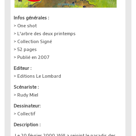
Infos générales :
> One shot
> L'arbre des deux printemps
> Collection Signé
> 52 pages
> Publié en 2007
Editeur :
> Editions Le Lombard
Scénariste :
> Rudy Miel
Dessinateur:
> Collectif
Description :
Le 20 février 2000, Will a rejoint le paradis des