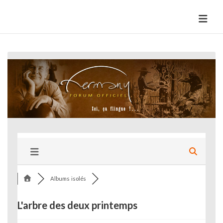
Skip
to
HermannBD
Site officiel
content
Albums isolés
L'arbre des deux printemps