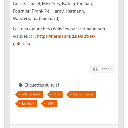
Geerts, Loisel, Mézières, Batem, Colman,
Fournier, Frank Pé, Hardy, Hermann,
Wasterlain... (Lombard)
Les deux planches réalisées par Hermann sont
visibles ici :
https://hermannbd.be/autres-
galeries/
Citation
Étiquettes du sujet
Albums isolés
Miel
Couleur directe
Lombard
2007