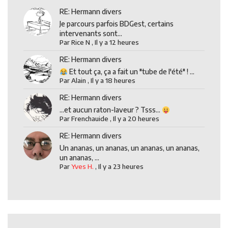
RE: Hermann divers
Je parcours parfois BDGest, certains
intervenants sont...
Par
Rice N
,
Il y a 12 heures
RE: Hermann divers
Et tout ça, ça a fait un "tube de l'été" ! ...
Par
Alain
,
Il y a 18 heures
RE: Hermann divers
...et aucun raton-laveur ? Tsss...
Par
Frenchauide
,
Il y a 20 heures
RE: Hermann divers
Un ananas, un ananas, un ananas, un ananas,
un ananas, ...
Par
Yves H.
,
Il y a 23 heures