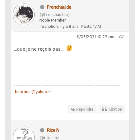
Frenchauide
(@frenchauide)
Noble Member
Inscription: Il y a 8 ans
Posts: 1772
11/03/2021 10:22 pm
...que je ne reçois pas...
frenchoid@yahoo.fr
Répondre
Citation
Rice N
(@rice-n)