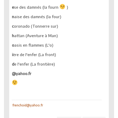
e
se des damnés (la fourn
)
n
aise des damnés (la four)
c
oronado (Tonnerre sur)
h
attan (Aventure à Man)
o
asis en flammes (L'o)
i
ère de l'enfer (La front)
d
e l'enfer (La frontière)
@yahoo.fr
frenchoid@yahoo.fr