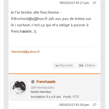
11/03/2021 10:27 pm
Je l'ai testée, elle fonctionne :
fr€nchoid@y@hoo.fr (ah oui, pas de tréma sur
le i surtout, c'est ça qui m'a obligé à passer à
french
aui
de...!).
frenchoid@yahoo.fr
Répondre
Citation
Frenchauide
(@frenchauide)
Noble Member
Inscription: Il y a 8 ans
Posts: 1772
11/03/2021 10:28 pm