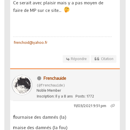
Ce serait avec plaisir mais y a pas moyen de
faire de MP sur ce site...
frenchoid@yahoo.fr
Répondre
Citation
Frenchauide
(@frenchauide)
Noble Member
Inscription: Il y a 8 ans
Posts: 1772
11/03/2021 9:51 pm
f
ournaise des damnés (la)
r
naise des damnés (la fou)