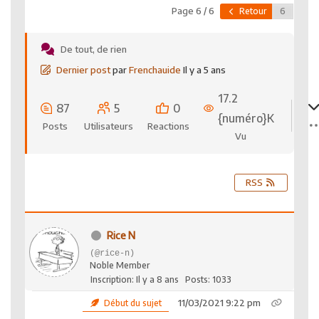
Page 6 / 6
Retour
De tout, de rien
Dernier post
par
Frenchauide
Il y a 5 ans
17.2
87
5
0
{numéro}K
Posts
Utilisateurs
Reactions
Vu
RSS
Rice N
(@rice-n)
Noble Member
Inscription: Il y a 8 ans
Posts: 1033
11/03/2021 9:22 pm
Début du sujet