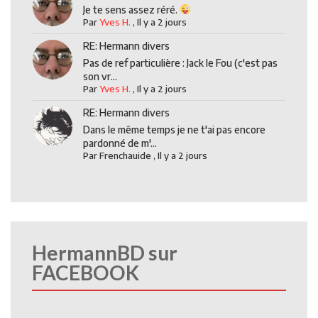
Je te sens assez réré.
Par
Yves H.
,
Il y a 2 jours
RE: Hermann divers
Pas de ref particulière : Jack le Fou (c'est pas
son vr...
Par
Yves H.
,
Il y a 2 jours
RE: Hermann divers
Dans le même temps je ne t'ai pas encore
pardonné de m'...
Par
Frenchauide
,
Il y a 2 jours
HermannBD sur
FACEBOOK