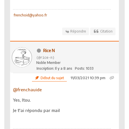
frenchoid@yahoo.fr
Répondre
Citation
Rice N
(@rice-n)
Noble Member
Inscription: Il y a 8 ans
Posts: 1033
11/03/2021 10:39 pm
Début du sujet
@frenchauide
Yes, Itou.
Je t'ai répondu par mail