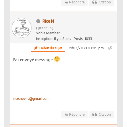
Répondre
Citation
Rice N
(@rice-n)
Noble Member
Inscription: Il y a 8 ans
Posts: 1033
11/03/2021 10:09 pm
Début du sujet
J'ai envoyé message
rice.nevils@gmail.com
Répondre
Citation