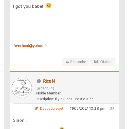
I got you babe!
frenchoid@yahoo.fr
Répondre
Citation
Rice N
(@rice-n)
Noble Member
Inscription: Il y a 8 ans
Posts: 1033
11/03/2021 10:28 pm
Début du sujet
Sinon :