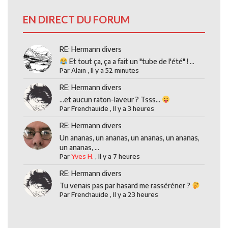
EN DIRECT DU FORUM
RE: Hermann divers
Et tout ça, ça a fait un "tube de l'été" ! ...
Par
Alain
,
Il y a 52 minutes
RE: Hermann divers
...et aucun raton-laveur ? Tsss...
Par
Frenchauide
,
Il y a 3 heures
RE: Hermann divers
Un ananas, un ananas, un ananas, un ananas,
un ananas, ...
Par
Yves H.
,
Il y a 7 heures
RE: Hermann divers
Tu venais pas par hasard me rasséréner ?
Par
Frenchauide
,
Il y a 23 heures