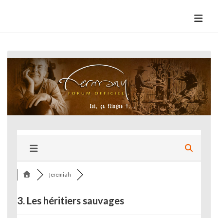
Skip
to
HermannBD
Site officiel
content
Jeremiah
3. Les héritiers sauvages