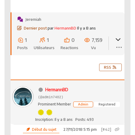
Jeremiah
Dernier post
par
HermannBD
Il y a 8 ans
1
1
0
7,159
Posts
Utilisateurs
Reactions
Vu
RSS
HermannBD
(@admin7402)
Prominent Member
Admin
Registered
Inscription: Il y a 8 ans
Posts: 493
27/11/2018 5:15 pm
[#42]
Début du sujet