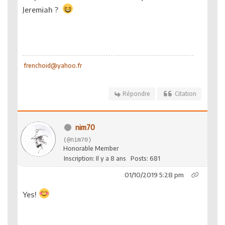
Jeremiah ?
frenchoid@yahoo.fr
Répondre
Citation
nim70
(@nim70)
Honorable Member
Inscription: Il y a 8 ans
Posts: 681
01/10/2019 5:28 pm
Yes!