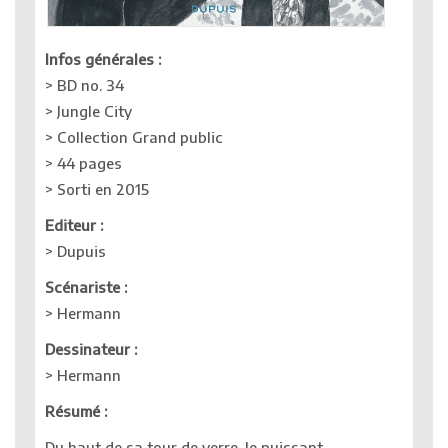
Infos générales :
> BD no. 34
> Jungle City
> Collection Grand public
> 44 pages
> Sorti en 2015
Editeur :
> Dupuis
Scénariste :
> Hermann
Dessinateur :
> Hermann
Résumé :
Du haut de sa tour de verre, le puissant