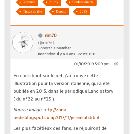
Jeremiah
Kurdy
Couleur directe
Tirage de tête
Dupuis
2015
nim70
(@nim70)
Honorable Member
Inscription: Il y a 8 ans
Posts: 681
01/10/2019 5:09 pm
En cherchant sur le net, j'ai trouvé cette
illustration pour la version italienne, qui a été
publiée en 2015, dans le périodique Lanciostory
( du n°22 au n°25 ).
Source image
:
http://zona-
bede.blogspot.com/2017/11/jeremiah.html
Les plus facétieux des fans, se réjouiront de