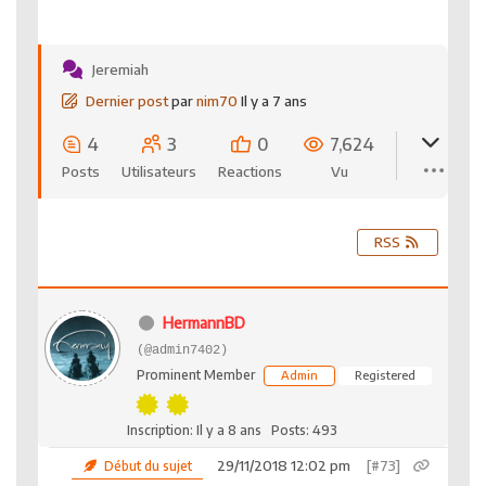
Jeremiah
Dernier post
par
nim70
Il y a 7 ans
4
3
0
7,624
Posts
Utilisateurs
Reactions
Vu
RSS
HermannBD
(@admin7402)
Prominent Member
Admin
Registered
Inscription: Il y a 8 ans
Posts: 493
29/11/2018 12:02 pm
[#73]
Début du sujet