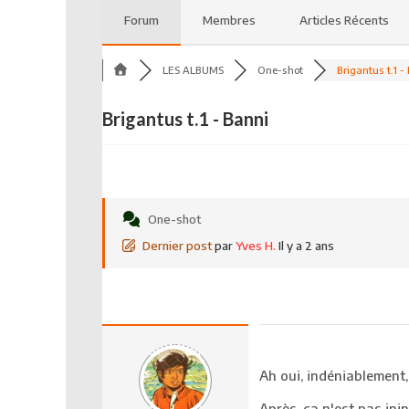
Forum
Membres
Articles Récents
LES ALBUMS
One-shot
Brigantus t.1 - 
Brigantus t.1 - Banni
One-shot
Dernier post
par
Yves H.
Il y a 2 ans
Ah oui, indéniablement,
Après, ça n'est pas ini