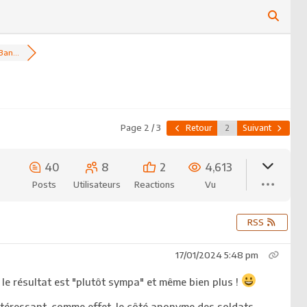
Ban...
Page 2 / 3
Retour
Suivant
40
8
2
4,613
Posts
Utilisateurs
Reactions
Vu
RSS
17/01/2024 5:48 pm
 le résultat est "plutôt sympa" et même bien plus !
ntéressant, comme effet, le côté anonyme des soldats,