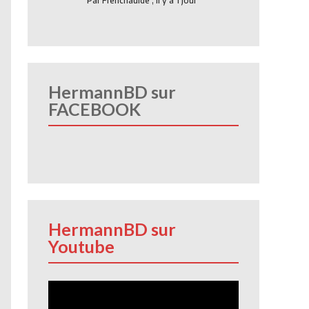
Par
Frenchauide
,
Il y a 1 jour
HermannBD sur
FACEBOOK
HermannBD sur
Youtube