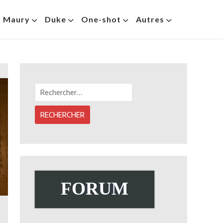
s Maury
Duke
One-shot
Autres
Rechercher :
FORUM