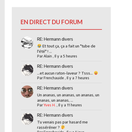
EN DIRECT DU FORUM
RE: Hermann divers
Et tout ça, ça a fait un "tube de
l'été" ! ...
Par
Alain
,
Il y a 5 heures
RE: Hermann divers
...et aucun raton-laveur ? Tsss...
Par
Frenchauide
,
Il y a 7 heures
RE: Hermann divers
Un ananas, un ananas, un ananas, un
ananas, un ananas, ...
Par
Yves H.
,
Il y a 11 heures
RE: Hermann divers
Tu venais pas par hasard me
rasséréner ?