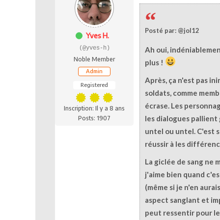
Posté par: @jol12
Yves H.
(@yves-h)
Ah oui, indéniablemen
Noble Member
plus !
Admin
Après, ça n'est pas i
Registered
soldats, comme membr
écrase. Les personna
Inscription: Il y a 8 ans
les dialogues pallien
Posts: 1907
untel ou untel. C'est 
réussir à les différenc
La giclée de sang ne 
j'aime bien quand c'est
(même si je n'en aurais
aspect sanglant et im
peut ressentir pour le