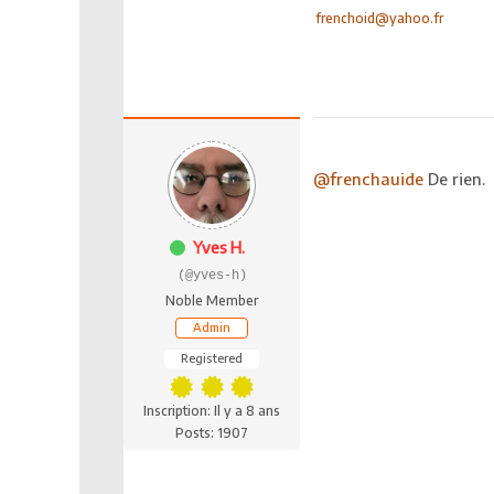
frenchoid@yahoo.fr
@frenchauide
De rien.
Yves H.
(@yves-h)
Noble Member
Admin
Registered
Inscription: Il y a 8 ans
Posts: 1907