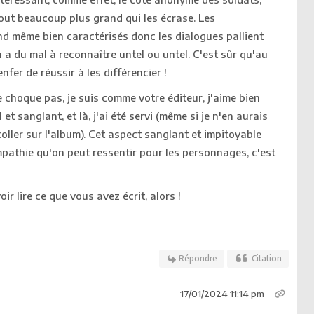
ut beaucoup plus grand qui les écrase. Les
 même bien caractérisés donc les dialogues pallient
a du mal à reconnaître untel ou untel. C'est sûr qu'au
enfer de réussir à les différencier !
 choque pas, je suis comme votre éditeur, j'aime bien
et sanglant, et là, j'ai été servi (même si je n'en aurais
coller sur l'album). Cet aspect sanglant et impitoyable
mpathie qu'on peut ressentir pour les personnages, c'est
oir lire ce que vous avez écrit, alors !
Répondre
Citation
17/01/2024 11:14 pm