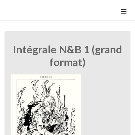
Skip
to
HermannBD
Site officiel
content
Intégrale N&B 1 (grand
format)