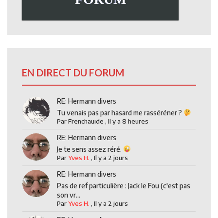
EN DIRECT DU FORUM
RE: Hermann divers
Tu venais pas par hasard me rasséréner ?
Par
Frenchauide
,
Il y a 8 heures
RE: Hermann divers
Je te sens assez réré.
Par
Yves H.
,
Il y a 2 jours
RE: Hermann divers
Pas de ref particulière : Jack le Fou (c'est pas
son vr...
Par
Yves H.
,
Il y a 2 jours