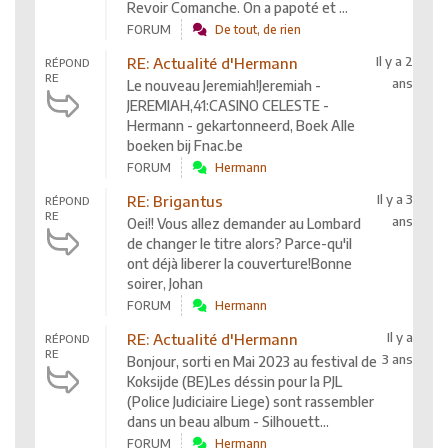
Revoir Comanche. On a papoté et ...
FORUM
De tout, de rien
Il y a 2
RE: Actualité d'Hermann
RÉPOND
RE
ans
Le nouveau Jeremiah!Jeremiah -
JEREMIAH,41:CASINO CELESTE -
Hermann - gekartonneerd, Boek Alle
boeken bij Fnac.be
FORUM
Hermann
Il y a 3
RE: Brigantus
RÉPOND
RE
ans
Oei!! Vous allez demander au Lombard
de changer le titre alors? Parce-qu'il
ont déjà liberer la couverture!Bonne
soirer, Johan
FORUM
Hermann
Il y a
RE: Actualité d'Hermann
RÉPOND
RE
3 ans
Bonjour, sorti en Mai 2023 au festival de
Koksijde (BE)Les déssin pour la PJL
(Police Judiciaire Liege) sont rassembler
dans un beau album - Silhouett...
FORUM
Hermann