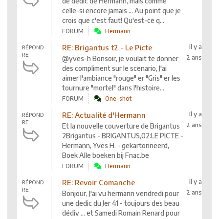
de dedic de Hermann, mais comme
celle-si encore jamais ... Au point que je
crois que c'est faut! Qu'est-ce q...
FORUM
Hermann
Il y a
RE: Brigantus t2 - Le Picte
RÉPOND
RE
2 ans
@yves-h Bonsoir, je voulait te donner
des compliment sur le scenario, J'ai
aimer l'ambiance "rouge" er "Gris" er les
tournure "mortel" dans l'histoire...
FORUM
One-shot
Il y a
RE: Actualité d'Hermann
RÉPOND
RE
2 ans
Et la nouvelle couverture de Brigantus
2Brigantus - BRIGANTUS,02:LE PICTE -
Hermann, Yves H. - gekartonneerd,
Boek Alle boeken bij Fnac.be
FORUM
Hermann
Il y a
RE: Revoir Comanche
RÉPOND
RE
2 ans
Bonjour, J'ai vu hermann vendredi pour
une dedic du Jer 41 - toujours des beau
dédiv ... et Samedi Romain Renard pour