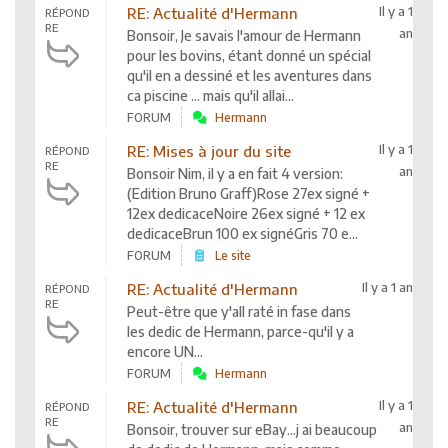
Il y a 1
RE: Actualité d'Hermann
RÉPOND
RE
an
Bonsoir, Je savais l'amour de Hermann
pour les bovins, étant donné un spécial
qu'il en a dessiné et les aventures dans
ca piscine ... mais qu'il allai...
FORUM
Hermann
Il y a 1
RE: Mises à jour du site
RÉPOND
RE
an
Bonsoir Nim, il y a en fait 4 version:
(Edition Bruno Graff)Rose 27ex signé +
12ex dedicaceNoire 26ex signé + 12 ex
dedicaceBrun 100 ex signéGris 70 e...
FORUM
Le site
Il y a 1 an
RE: Actualité d'Hermann
RÉPOND
RE
Peut-être que y'all raté in fase dans
les dedic de Hermann, parce-qu'il y a
encore UN...
FORUM
Hermann
Il y a 1
RE: Actualité d'Hermann
RÉPOND
RE
an
Bonsoir, trouver sur eBay...j ai beaucoup