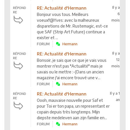
Il y a
RE: Actualité d'Hermann
RÉPOND
RE
6
Bonjour vous tous. Meilleurs
voeux!!@Yves: avec la malheureux
mois
disparetions de Mr. Rustemagic, est-ce
que SAF (Strip Art Future) continue a
exister et ...
FORUM
Hermann
Il y a
RE: Actualité d'Hermann
RÉPOND
RE
12
Bonsoir, je sais que ce que je vais vous
montrer n'est pas "Actualité" mais je
mois
savais ou le mettre :-(Dans un ancien
magazine j'ai encore trouvé une v...
FORUM
Hermann
Il y a 1
RE: Actualité d'Hermann
RÉPOND
RE
an
Oooh, mauvaise nouvelle pour Saf et
pour Toi er ton papa, un representant er
copain depuis très longtemps. Mijn
diepste medeleven aan zijn familie en...
FORUM
Hermann