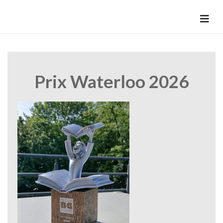
Skip
to
HermannBD
Site officiel
content
Prix Waterloo 2026