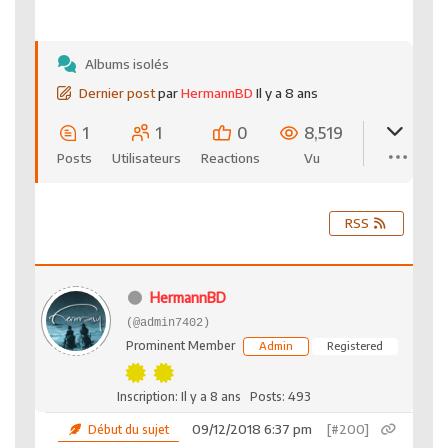
Albums isolés
Dernier post
par
HermannBD
Il y a 8 ans
1
1
0
8,519
Posts
Utilisateurs
Reactions
Vu
RSS
HermannBD
(@admin7402)
Prominent Member
Admin
Registered
Inscription: Il y a 8 ans
Posts: 493
09/12/2018 6:37 pm
[#200]
Début du sujet