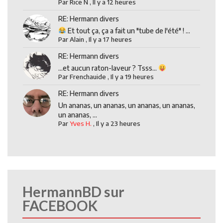
Par
Rice N
,
Il y a 12 heures
RE: Hermann divers
Et tout ça, ça a fait un "tube de l'été" ! ...
Par
Alain
,
Il y a 17 heures
RE: Hermann divers
...et aucun raton-laveur ? Tsss...
Par
Frenchauide
,
Il y a 19 heures
RE: Hermann divers
Un ananas, un ananas, un ananas, un ananas,
un ananas, ...
Par
Yves H.
,
Il y a 23 heures
HermannBD sur
FACEBOOK