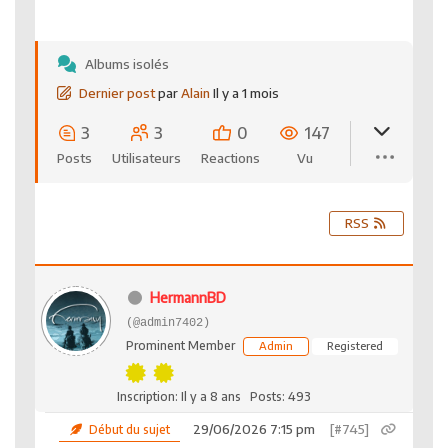
Albums isolés
Dernier post
par
Alain
Il y a 1 mois
3
3
0
147
Posts
Utilisateurs
Reactions
Vu
RSS
HermannBD
(@admin7402)
Prominent Member
Admin
Registered
Inscription: Il y a 8 ans
Posts: 493
29/06/2026 7:15 pm
[#745]
Début du sujet