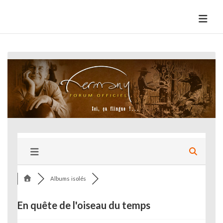
Skip
to
HermannBD
Site officiel
content
Albums isolés
En quête de l'oiseau du temps