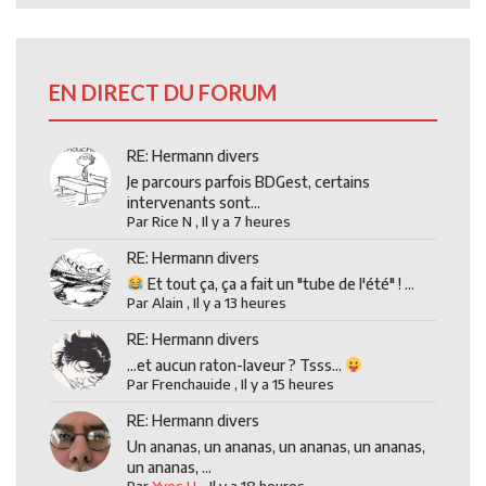
EN DIRECT DU FORUM
RE: Hermann divers
Je parcours parfois BDGest, certains
intervenants sont...
Par
Rice N
,
Il y a 7 heures
RE: Hermann divers
Et tout ça, ça a fait un "tube de l'été" ! ...
Par
Alain
,
Il y a 13 heures
RE: Hermann divers
...et aucun raton-laveur ? Tsss...
Par
Frenchauide
,
Il y a 15 heures
RE: Hermann divers
Un ananas, un ananas, un ananas, un ananas,
un ananas, ...
Par
Yves H.
,
Il y a 18 heures