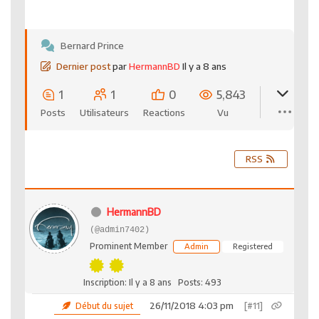
Bernard Prince
Dernier post
par
HermannBD
Il y a 8 ans
1
1
0
5,843
Posts
Utilisateurs
Reactions
Vu
RSS
HermannBD
(@admin7402)
Prominent Member
Admin
Registered
Inscription: Il y a 8 ans
Posts: 493
26/11/2018 4:03 pm
[#11]
Début du sujet