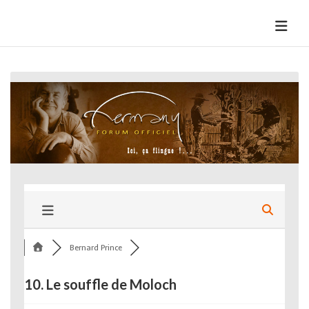
Skip
to
HermannBD
Site officiel
content
Bernard Prince
10. Le souffle de Moloch