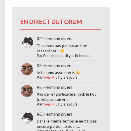
EN DIRECT DU FORUM
RE: Hermann divers
Tu venais pas par hasard me
rasséréner ?
Par
Frenchauide
,
Il y a 14 heures
RE: Hermann divers
Je te sens assez réré.
Par
Yves H.
,
Il y a 2 jours
RE: Hermann divers
Pas de ref particulière : Jack le Fou
(c'est pas son vr...
Par
Yves H.
,
Il y a 2 jours
RE: Hermann divers
Dans le même temps je ne t'ai pas
encore pardonné de m'...