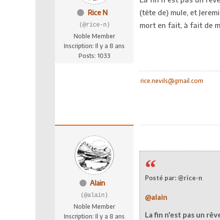
(tête de) mule, et Jerem
Rice N
mort en fait, à fait de 
(@rice-n)
Noble Member
Inscription: Il y a 8 ans
Posts: 1033
rice.nevils@gmail.com
Posté par: @rice-n
Alain
(@alain)
@alain
Noble Member
La fin n'est pas un rê
Inscription: Il y a 8 ans