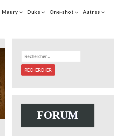
s Maury
Duke
One-shot
Autres
Rechercher :
FORUM