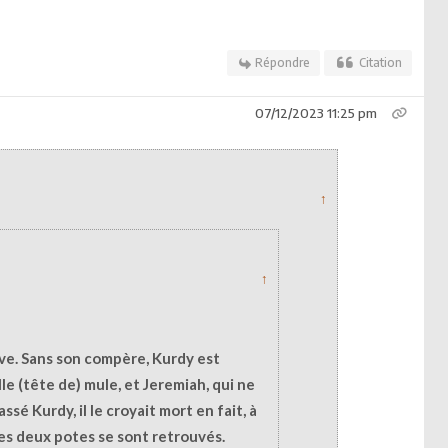
Répondre
Citation
07/12/2023 11:25 pm
↑
↑
rêve. Sans son compère, Kurdy est
lle (tête de) mule, et Jeremiah, qui ne
ssé Kurdy, il le croyait mort en fait, à
 les deux potes se sont retrouvés.