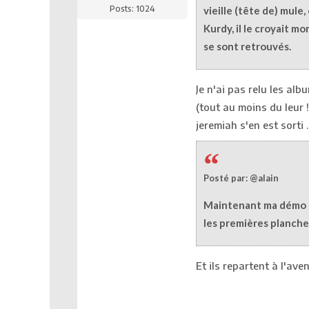
Posts: 1024
vieille (tête de) mule,
Kurdy, il le croyait mo
se sont retrouvés.
Je n'ai pas relu les al
(tout au moins du leur 
jeremiah s'en est sorti ..
Posté par: @alain
Maintenant ma démo n
les premières planche
Et ils repartent à l'ave