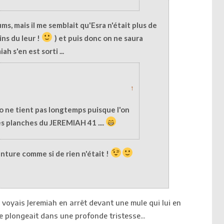
bums, mais il me semblait qu'Esra n'était plus de
ns du leur !
) et puis donc on ne saura
h s'en est sorti ...
↑
ne tient pas longtemps puisque l'on
s planches du JEREMIAH 41 ....
venture comme si de rien n'était !
e voyais Jeremiah en arrêt devant une mule qui lui en
le plongeait dans une profonde tristesse...