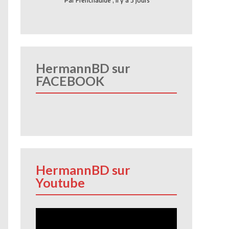
Par
Frenchauide
,
Il y a 3 jours
HermannBD sur
FACEBOOK
HermannBD sur
Youtube