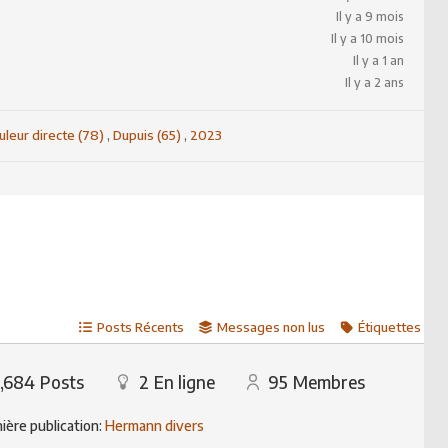
Il y a 9 mois
Il y a 10 mois
Il y a 1 an
Il y a 2 ans
uleur directe (78)
,
Dupuis (65)
,
2023
Posts Récents
Messages non lus
Étiquettes
,684
Posts
2
En ligne
95
Membres
ière publication:
Hermann divers