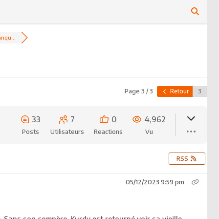
nqu...
Page 3 / 3
Retour
33
7
0
4,962
Posts
Utilisateurs
Reactions
Vu
RSS
05/12/2023 9:59 pm
e. Sans son compère, Kurdy est retourné voir sa vieille