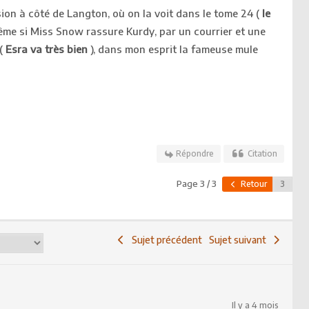
ion à côté de Langton, où on la voit dans le tome 24 (
le
ême si Miss Snow rassure Kurdy, par un courrier et une
 (
Esra va très bien
), dans mon esprit la fameuse mule
Répondre
Citation
Page 3 / 3
Retour
Sujet précédent
Sujet suivant
Il y a 4 mois